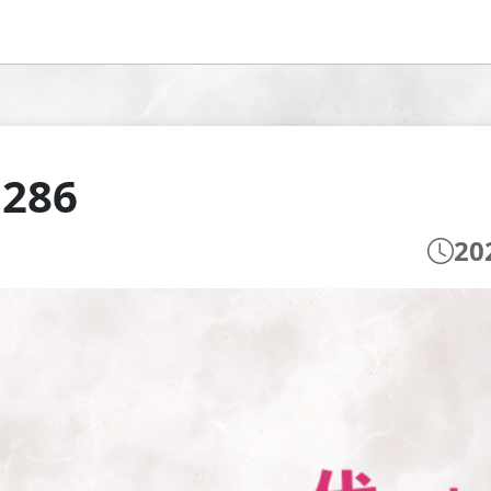
 286
20