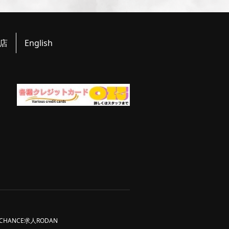
店
English
CHANCE求人
RODAN