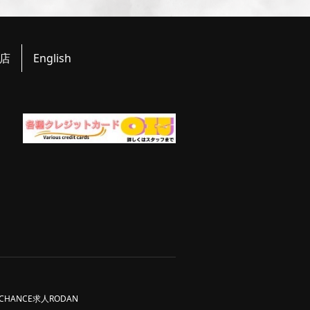
店
English
CHANCE求人
RODAN