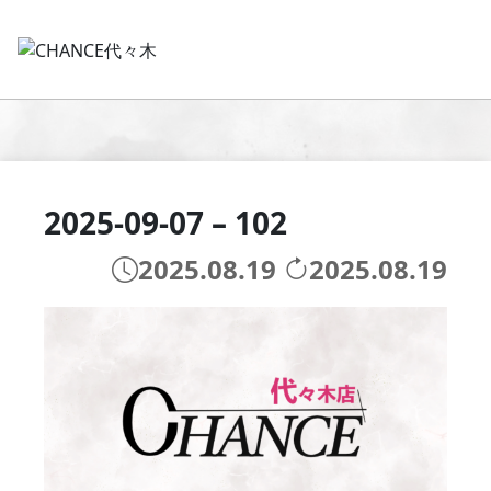
2025-09-07 – 102
2025.08.19
2025.08.19