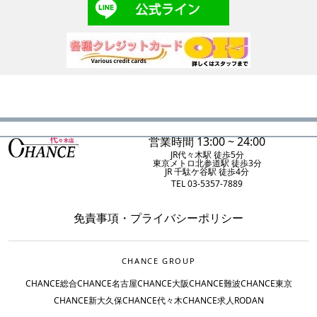
営業時間 13:00 ~ 24:00
JR代々木駅 徒歩5分
東京メトロ北参道駅 徒歩3分
JR 千駄ケ谷駅 徒歩4分
TEL 03-5357-7889
免責事項
・
プライバシーポリシー
CHANCE GROUP
CHANCE総合
CHANCE名古屋
CHANCE大阪
CHANCE難波
CHANCE東京
CHANCE新大久保
CHANCE代々木
CHANCE求人
RODAN