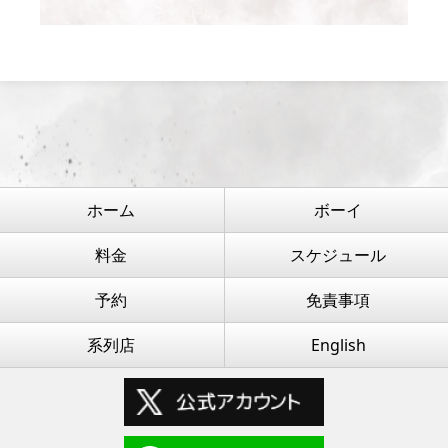
ホーム
ボーイ
料金
スケジュール
予約
免責事項
系列店
English