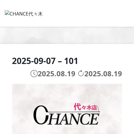
2025-09-07 – 101
2025.08.19
2025.08.19