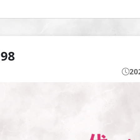
 98
20