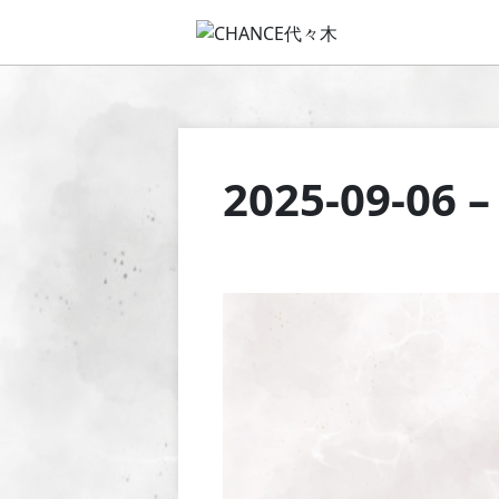
2025-09-06 –