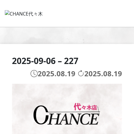
2025-09-06 – 227
2025.08.19
2025.08.19