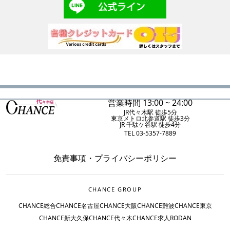
営業時間 13:00 ~ 24:00
JR代々木駅 徒歩5分
東京メトロ北参道駅 徒歩3分
JR 千駄ケ谷駅 徒歩4分
TEL 03-5357-7889
免責事項
・
プライバシーポリシー
CHANCE GROUP
CHANCE総合
CHANCE名古屋
CHANCE大阪
CHANCE難波
CHANCE東京
CHANCE新大久保
CHANCE代々木
CHANCE求人
RODAN