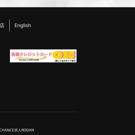
店
English
CHANCE求人
RODAN