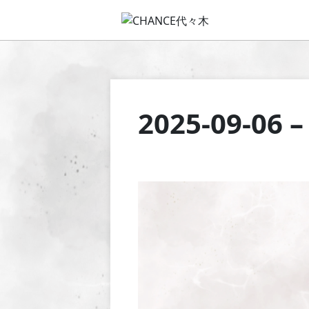
2025-09-06 –