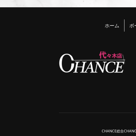
ホーム
ボ
CHANCE総合
CHAN