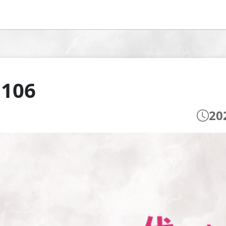
 106
20