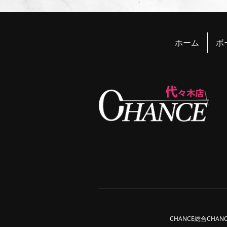
ホーム
ボ
CHANCE総合
CHAN