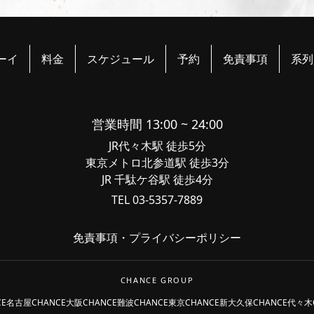
ーイ
料金
スケジュール
予約
免責事項
系列
営業時間 13:00 ~ 24:00
JR代々木駅 徒歩5分
東京メトロ北参道駅 徒歩3分
JR 千駄ケ谷駅 徒歩4分
TEL 03-5357-7889
免責事項
・
プライバシーポリシー
CHANCE GROUP
CE名古屋
CHANCE大阪
CHANCE難波
CHANCE東京
CHANCE新大久保
CHANCE代々木