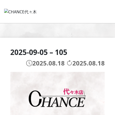
2025-09-05 – 105
2025.08.18
2025.08.18