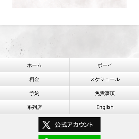
ホーム
ボーイ
料金
スケジュール
予約
免責事項
系列店
English