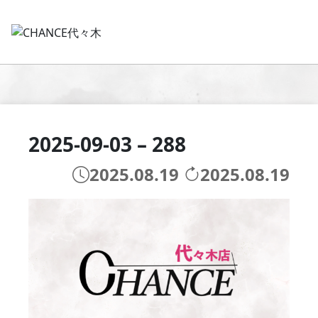
2025-09-03 – 288
2025.08.19
2025.08.19