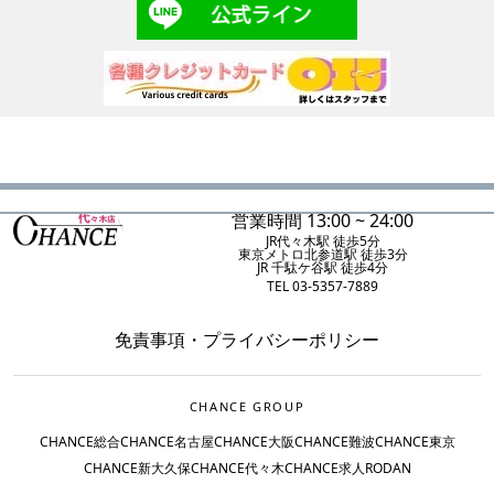
営業時間 13:00 ~ 24:00
JR代々木駅 徒歩5分
東京メトロ北参道駅 徒歩3分
JR 千駄ケ谷駅 徒歩4分
TEL 03-5357-7889
免責事項
・
プライバシーポリシー
CHANCE GROUP
CHANCE総合
CHANCE名古屋
CHANCE大阪
CHANCE難波
CHANCE東京
CHANCE新大久保
CHANCE代々木
CHANCE求人
RODAN