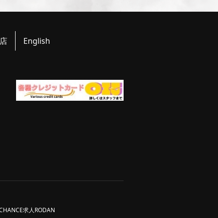
店
English
CHANCE求人
RODAN