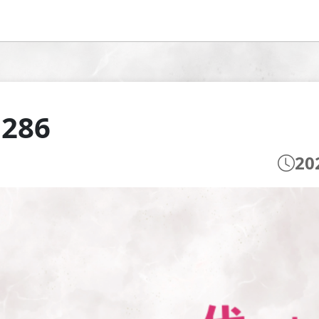
 286
20