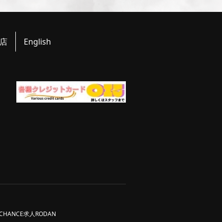
店
English
CHANCE求人
RODAN