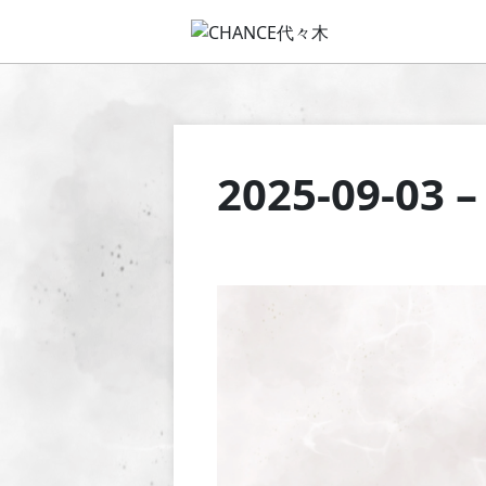
2025-09-03 –