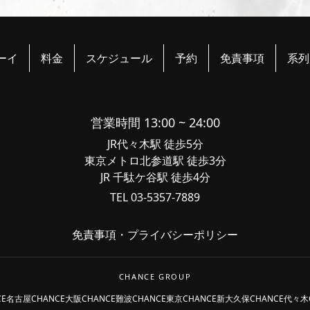
ーイ
料金
スケジュール
予約
免責事項
系列
営業時間 13:00 ~ 24:00
JR代々木駅 徒歩5分
東京メトロ北参道駅 徒歩3分
JR 千駄ケ谷駅 徒歩4分
TEL 03-5357-7889
免責事項
・
プライバシーポリシー
CHANCE GROUP
CE名古屋
CHANCE大阪
CHANCE難波
CHANCE東京
CHANCE新大久保
CHANCE代々木