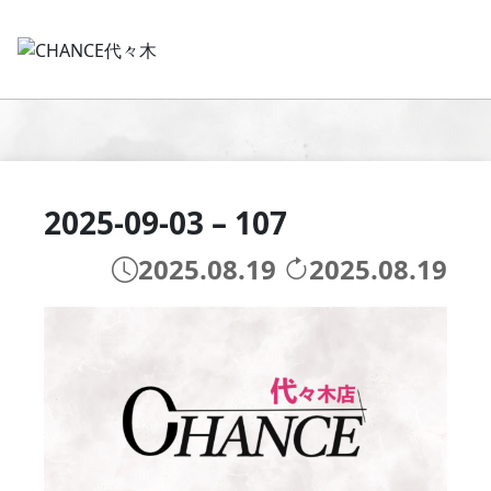
2025-09-03 – 107
2025.08.19
2025.08.19