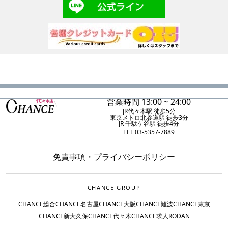
営業時間 13:00 ~ 24:00
JR代々木駅 徒歩5分
東京メトロ北参道駅 徒歩3分
JR 千駄ケ谷駅 徒歩4分
TEL 03-5357-7889
免責事項
・
プライバシーポリシー
CHANCE GROUP
CHANCE総合
CHANCE名古屋
CHANCE大阪
CHANCE難波
CHANCE東京
CHANCE新大久保
CHANCE代々木
CHANCE求人
RODAN