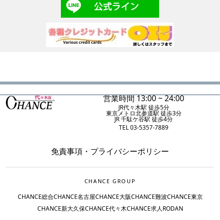
営業時間 13:00 ~ 24:00
JR代々木駅 徒歩5分
東京メトロ北参道駅 徒歩3分
JR 千駄ケ谷駅 徒歩4分
TEL 03-5357-7889
免責事項
・
プライバシーポリシー
CHANCE GROUP
CHANCE総合
CHANCE名古屋
CHANCE大阪
CHANCE難波
CHANCE東京
CHANCE新大久保
CHANCE代々木
CHANCE求人
RODAN