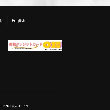
店
English
CHANCE求人
RODAN