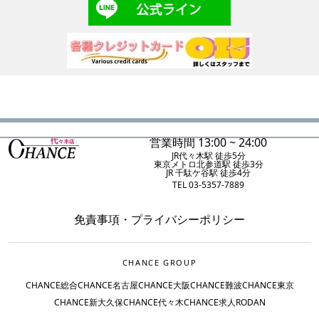
営業時間 13:00 ~ 24:00
JR代々木駅 徒歩5分
東京メトロ北参道駅 徒歩3分
JR 千駄ケ谷駅 徒歩4分
TEL 03-5357-7889
免責事項
・
プライバシーポリシー
CHANCE GROUP
CHANCE総合
CHANCE名古屋
CHANCE大阪
CHANCE難波
CHANCE東京
CHANCE新大久保
CHANCE代々木
CHANCE求人
RODAN