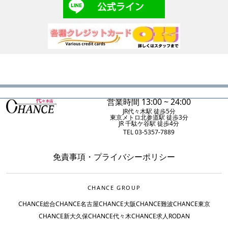
営業時間 13:00 ~ 24:00
JR代々木駅 徒歩5分
東京メトロ北参道駅 徒歩3分
JR 千駄ケ谷駅 徒歩4分
TEL 03-5357-7889
免責事項
・
プライバシーポリシー
CHANCE GROUP
CHANCE総合
CHANCE名古屋
CHANCE大阪
CHANCE難波
CHANCE東京
CHANCE新大久保
CHANCE代々木
CHANCE求人
RODAN