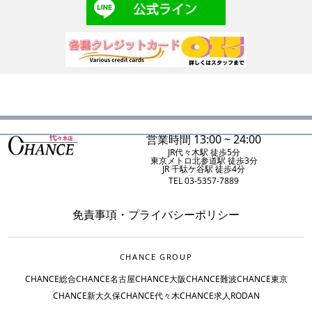
営業時間 13:00 ~ 24:00
JR代々木駅 徒歩5分
東京メトロ北参道駅 徒歩3分
JR 千駄ケ谷駅 徒歩4分
TEL 03-5357-7889
免責事項
・
プライバシーポリシー
CHANCE GROUP
CHANCE総合
CHANCE名古屋
CHANCE大阪
CHANCE難波
CHANCE東京
CHANCE新大久保
CHANCE代々木
CHANCE求人
RODAN