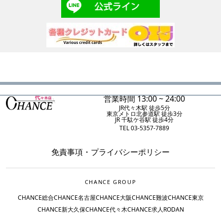
営業時間 13:00 ~ 24:00
JR代々木駅 徒歩5分
東京メトロ北参道駅 徒歩3分
JR 千駄ケ谷駅 徒歩4分
TEL 03-5357-7889
免責事項
・
プライバシーポリシー
CHANCE GROUP
CHANCE総合
CHANCE名古屋
CHANCE大阪
CHANCE難波
CHANCE東京
CHANCE新大久保
CHANCE代々木
CHANCE求人
RODAN