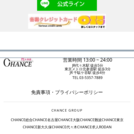
営業時間 13:00 ~ 24:00
JR代々木駅 徒歩5分
東京メトロ北参道駅 徒歩3分
JR 千駄ケ谷駅 徒歩4分
TEL 03-5357-7889
免責事項
・
プライバシーポリシー
CHANCE GROUP
CHANCE総合
CHANCE名古屋
CHANCE大阪
CHANCE難波
CHANCE東京
CHANCE新大久保
CHANCE代々木
CHANCE求人
RODAN