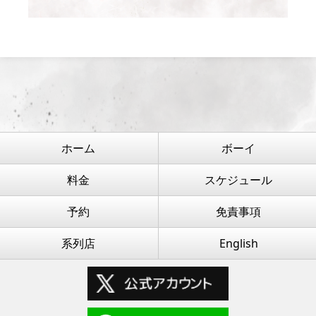
ホーム
ボーイ
料金
スケジュール
予約
免責事項
系列店
English