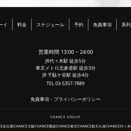
ーイ
料金
スケジュール
予約
免責事項
系列
営業時間 13:00 ~ 24:00
JR代々木駅 徒歩5分
東京メトロ北参道駅 徒歩3分
JR 千駄ケ谷駅 徒歩4分
TEL 03-5357-7889
免責事項
・
プライバシーポリシー
CHANCE GROUP
CE名古屋
CHANCE大阪
CHANCE難波
CHANCE東京
CHANCE新大久保
CHANCE代々木