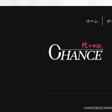
ホーム
ボ
CHANCE総合
CHAN