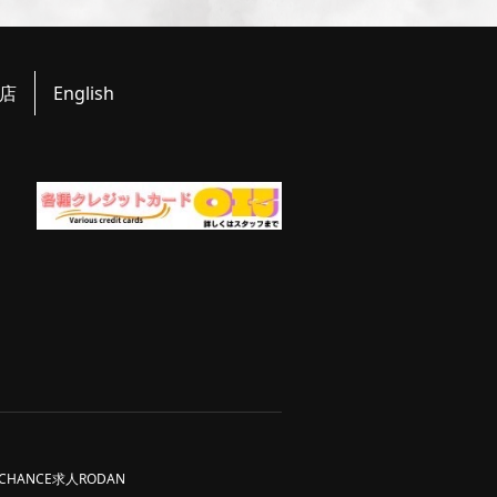
店
English
CHANCE求人
RODAN