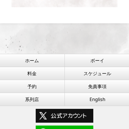
ホーム
ボーイ
料金
スケジュール
予約
免責事項
系列店
English