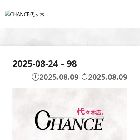
2025-08-24 – 98
2025.08.09
2025.08.09