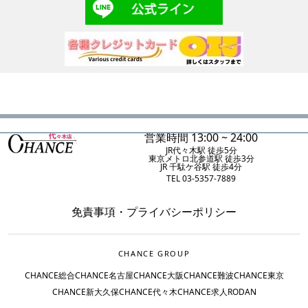
営業時間 13:00 ~ 24:00
JR代々木駅 徒歩5分
東京メトロ北参道駅 徒歩3分
JR 千駄ケ谷駅 徒歩4分
TEL 03-5357-7889
免責事項
・
プライバシーポリシー
CHANCE GROUP
CHANCE総合
CHANCE名古屋
CHANCE大阪
CHANCE難波
CHANCE東京
CHANCE新大久保
CHANCE代々木
CHANCE求人
RODAN