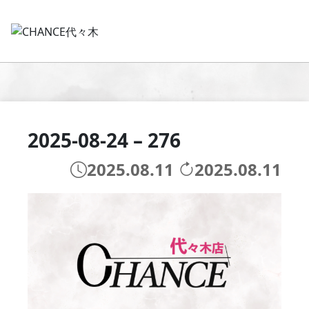
2025-08-24 – 276
2025.08.11
2025.08.11