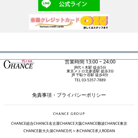
営業時間 13:00 ~ 24:00
JR代々木駅 徒歩5分
東京メトロ北参道駅 徒歩3分
JR 千駄ケ谷駅 徒歩4分
TEL 03-5357-7889
免責事項
・
プライバシーポリシー
CHANCE GROUP
CHANCE総合
CHANCE名古屋
CHANCE大阪
CHANCE難波
CHANCE東京
CHANCE新大久保
CHANCE代々木
CHANCE求人
RODAN