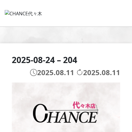
2025-08-24 – 204
2025.08.11
2025.08.11