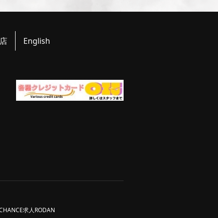
店
English
CHANCE求人
RODAN