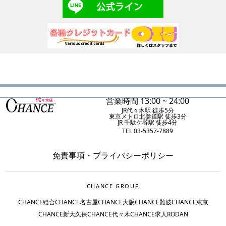
営業時間 13:00 ~ 24:00
JR代々木駅 徒歩5分
東京メトロ北参道駅 徒歩3分
JR 千駄ケ谷駅 徒歩4分
TEL 03-5357-7889
免責事項
・
プライバシーポリシー
CHANCE GROUP
CHANCE総合
CHANCE名古屋
CHANCE大阪
CHANCE難波
CHANCE東京
CHANCE新大久保
CHANCE代々木
CHANCE求人
RODAN