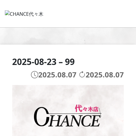
2025-08-23 – 99
2025.08.07
2025.08.07