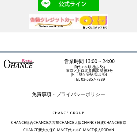
営業時間 13:00 ~ 24:00
JR代々木駅 徒歩5分
東京メトロ北参道駅 徒歩3分
JR 千駄ケ谷駅 徒歩4分
TEL 03-5357-7889
免責事項
・
プライバシーポリシー
CHANCE GROUP
CHANCE総合
CHANCE名古屋
CHANCE大阪
CHANCE難波
CHANCE東京
CHANCE新大久保
CHANCE代々木
CHANCE求人
RODAN