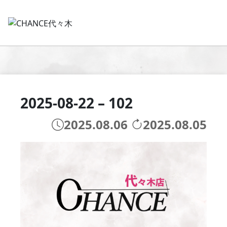
2025-08-22 – 102
2025.08.06
2025.08.05