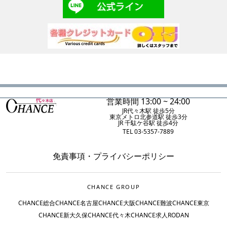
営業時間 13:00 ~ 24:00
JR代々木駅 徒歩5分
東京メトロ北参道駅 徒歩3分
JR 千駄ケ谷駅 徒歩4分
TEL 03-5357-7889
免責事項
・
プライバシーポリシー
CHANCE GROUP
CHANCE総合
CHANCE名古屋
CHANCE大阪
CHANCE難波
CHANCE東京
CHANCE新大久保
CHANCE代々木
CHANCE求人
RODAN