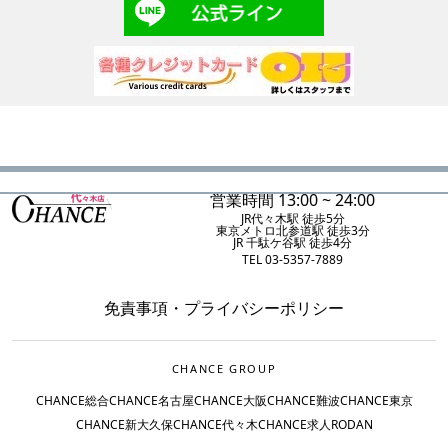
営業時間 13:00 ~ 24:00
JR代々木駅 徒歩5分
東京メトロ北参道駅 徒歩3分
JR 千駄ケ谷駅 徒歩4分
TEL 03-5357-7889
免責事項
・
プライバシーポリシー
CHANCE GROUP
CHANCE総合
CHANCE名古屋
CHANCE大阪
CHANCE難波
CHANCE東京
CHANCE新大久保
CHANCE代々木
CHANCE求人
RODAN