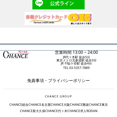
営業時間 13:00 ~ 24:00
JR代々木駅 徒歩5分
東京メトロ北参道駅 徒歩3分
JR 千駄ケ谷駅 徒歩4分
TEL 03-5357-7889
免責事項
・
プライバシーポリシー
CHANCE GROUP
CHANCE総合
CHANCE名古屋
CHANCE大阪
CHANCE難波
CHANCE東京
CHANCE新大久保
CHANCE代々木
CHANCE求人
RODAN