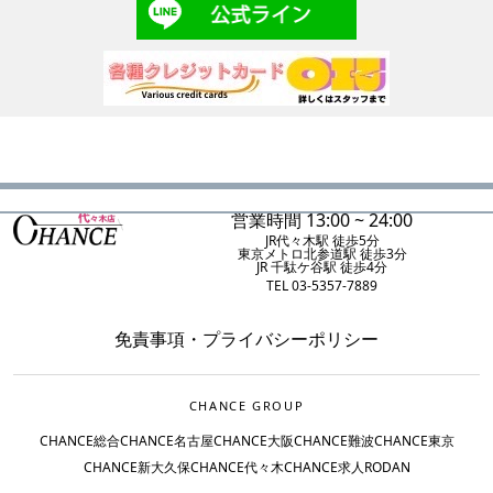
営業時間 13:00 ~ 24:00
JR代々木駅 徒歩5分
東京メトロ北参道駅 徒歩3分
JR 千駄ケ谷駅 徒歩4分
TEL 03-5357-7889
免責事項
・
プライバシーポリシー
CHANCE GROUP
CHANCE総合
CHANCE名古屋
CHANCE大阪
CHANCE難波
CHANCE東京
CHANCE新大久保
CHANCE代々木
CHANCE求人
RODAN