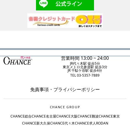
営業時間 13:00 ~ 24:00
JR代々木駅 徒歩5分
東京メトロ北参道駅 徒歩3分
JR 千駄ケ谷駅 徒歩4分
TEL 03-5357-7889
免責事項
・
プライバシーポリシー
CHANCE GROUP
CHANCE総合
CHANCE名古屋
CHANCE大阪
CHANCE難波
CHANCE東京
CHANCE新大久保
CHANCE代々木
CHANCE求人
RODAN