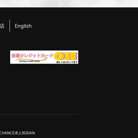
店
English
CHANCE求人
RODAN