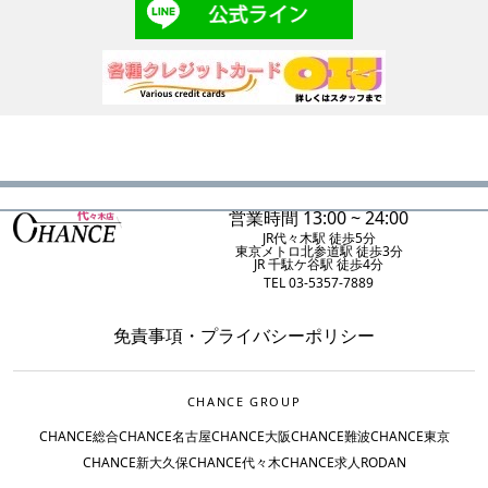
営業時間 13:00 ~ 24:00
JR代々木駅 徒歩5分
東京メトロ北参道駅 徒歩3分
JR 千駄ケ谷駅 徒歩4分
TEL 03-5357-7889
免責事項
・
プライバシーポリシー
CHANCE GROUP
CHANCE総合
CHANCE名古屋
CHANCE大阪
CHANCE難波
CHANCE東京
CHANCE新大久保
CHANCE代々木
CHANCE求人
RODAN