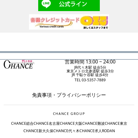
営業時間 13:00 ~ 24:00
JR代々木駅 徒歩5分
東京メトロ北参道駅 徒歩3分
JR 千駄ケ谷駅 徒歩4分
TEL 03-5357-7889
免責事項
・
プライバシーポリシー
CHANCE GROUP
CHANCE総合
CHANCE名古屋
CHANCE大阪
CHANCE難波
CHANCE東京
CHANCE新大久保
CHANCE代々木
CHANCE求人
RODAN