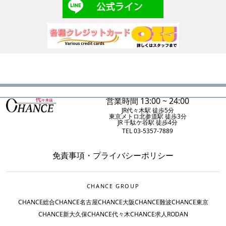
営業時間 13:00 ~ 24:00
JR代々木駅 徒歩5分
東京メトロ北参道駅 徒歩3分
JR 千駄ケ谷駅 徒歩4分
TEL 03-5357-7889
免責事項
・
プライバシーポリシー
CHANCE GROUP
CHANCE総合
CHANCE名古屋
CHANCE大阪
CHANCE難波
CHANCE東京
CHANCE新大久保
CHANCE代々木
CHANCE求人
RODAN