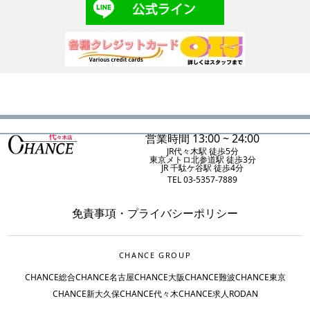
営業時間 13:00 ~ 24:00
JR代々木駅 徒歩5分
東京メトロ北参道駅 徒歩3分
JR 千駄ケ谷駅 徒歩4分
TEL 03-5357-7889
免責事項
・
プライバシーポリシー
CHANCE GROUP
CHANCE総合
CHANCE名古屋
CHANCE大阪
CHANCE難波
CHANCE東京
CHANCE新大久保
CHANCE代々木
CHANCE求人
RODAN