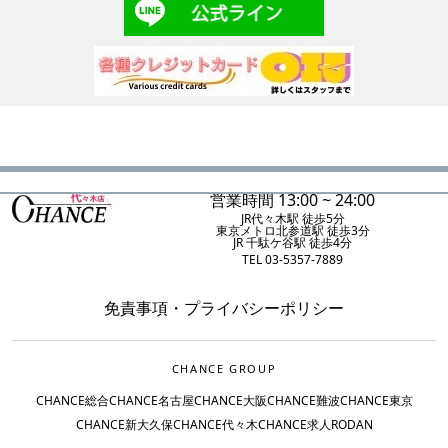
営業時間 13:00 ~ 24:00
JR代々木駅 徒歩5分
東京メトロ北参道駅 徒歩3分
JR 千駄ケ谷駅 徒歩4分
TEL 03-5357-7889
免責事項
・
プライバシーポリシー
CHANCE GROUP
CHANCE総合
CHANCE名古屋
CHANCE大阪
CHANCE難波
CHANCE東京
CHANCE新大久保
CHANCE代々木
CHANCE求人
RODAN