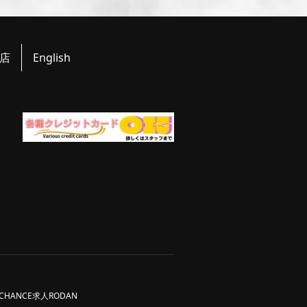
店
English
CHANCE求人
RODAN