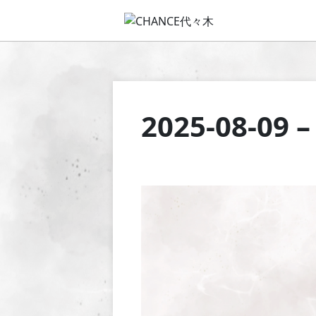
2025-08-09 –