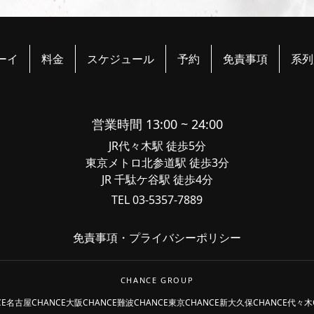
ーイ
料金
スケジュール
予約
免責事項
系列
営業時間 13:00 ~ 24:00
JR代々木駅 徒歩5分
東京メトロ北参道駅 徒歩3分
JR 千駄ケ谷駅 徒歩4分
TEL 03-5357-7889
免責事項
・
プライバシーポリシー
CHANCE GROUP
CE名古屋
CHANCE大阪
CHANCE難波
CHANCE東京
CHANCE新大久保
CHANCE代々木