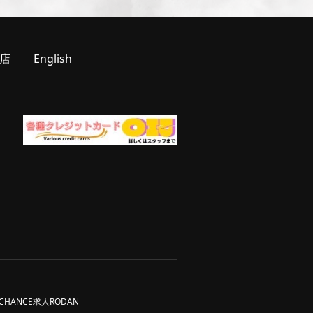
店
English
CHANCE求人
RODAN