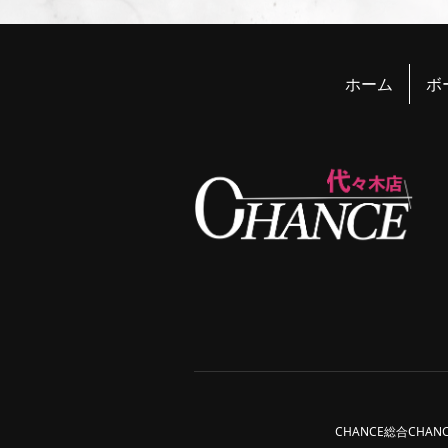
ホーム
ボ
CHANCE総合
CHAN