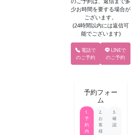
のご予約は、返信まで多
少お時間を要する場合が
ございます。
(24時間以内には返信可
能でございます)
電話で
LINEで
のご予約
のご予約
予約フォー
ム
1.
2.
3.
予
お
確
約
客
認
内
様