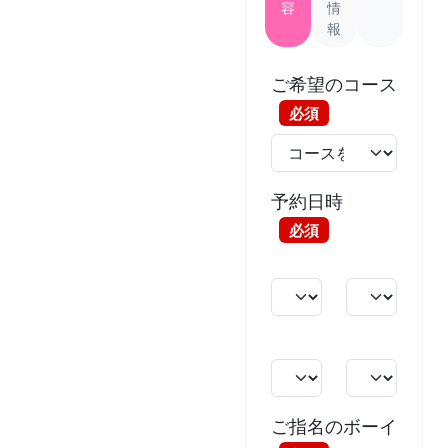
容
情
報
ご希望のコース
必須
予約日時
必須
ご指名のボーイ