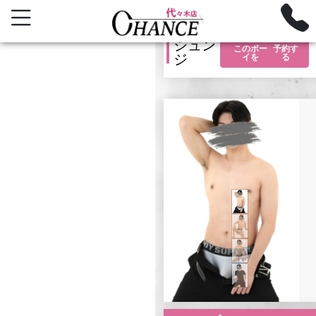
シュン
このボー
予約す
ジ
イを
る