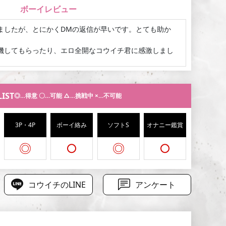
ー！安心感がたまりませんね♪
、理性が飛ぶくらい激しく求め合うのも大好きです！！
ボーイレビュー
て、お互いが気持ちよくなれる時間を一緒に楽しみまし
合わせお待ちしております！
ましたが、
とにかくDMの返信が早いです。とても助か
なので、デートやお泊まりでは恋人みたいに自然な時間
ご自宅への出張ご希望で猫を飼われてる方は一度当店ま
！
機してもらったり、
エロ全開なコウイチ君に感激しまし
もたっぷりお届けします！エロいことが好きな方、ぜひ
ましょう。
フルの時にしたので、
一緒に食事するのが楽しみです!!(T
LIST
◎…得意 〇…可能 △…挑戦中 ×…不可能
ったことはもちろん、軽めのマッサージもしてもらい、
も遺憾なく発揮頂き、
物凄く癒やされました！お話も楽
3P・4P
ボーイ絡み
ソフトS
オナニー鑑賞
した♪
またよろしく！(T様)
◎
○
◎
○
したが、
終始手を繋いでくれ話も色々聞いてくれたり、
間を過ごす事ができました。
えっちなお兄さんのコメントに惹かれて指名しましたが
コウイチのLINE
アンケート
ように、
ベットではドSにせめてくれてとても興奮でき
ら、
どこが気持ち良くなりやすいかとか把握されていて
た。