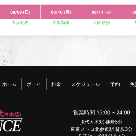
あまりバックは感じる事
した。
08/09 (日)
08/10 (月)
08/11 (火)
0
若いのに色々経験されて
ススメです。
またタイミ
大阪勤務
大阪勤務
大阪勤務
した！(T様)
コウイチ君にタチをお願
なりながら色々な体位で
見つめられながら掘られ
てしまうほど会話も楽し
想像以上のデカマラで、
っこよさで清潔感がある方
ホーム
ボーイ
料金
スケジュール
予約
免
コウイチさんのデカマラ
最初はデカマラ入るか不
で喘いでいました。
男性の気持ちよくなるポ
営業時間 13:00 ~ 24:00
JR代々木駅 徒歩5分
はじめてのご対面でした
東京メトロ北参道駅 徒歩3分
るか心配でし
たが、コウ