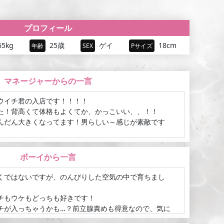
プロフィール
65kg
25歳
ゲイ
18cm
年齢
SEX
Pサイズ
マネージャーからの一言
ウイチ君の入店です！！！！
た！背高くて体格もよくてか、かっこいい、、！！
んだん大きくなってます！男らしい～感じが素敵です
きとか甘えちゃいたい時、ドーンと大きい胸で迎え入れ
ボーイから一言
もウケでも何でも出来ちゃいます！エッチなこと大好き
くではないですが、のんびりした空気の中で育ちまし
イにも期待しちゃってください！
ちん〇ん大きいです///18センチ////こんな大きいの
チもウケもどっちも好きです！
、（///）
チが入っちゃうかも…？前立腺責めも得意なので、気に
っぱい楽しんじゃってください。プレイも全部可能！ス
てみてください！！