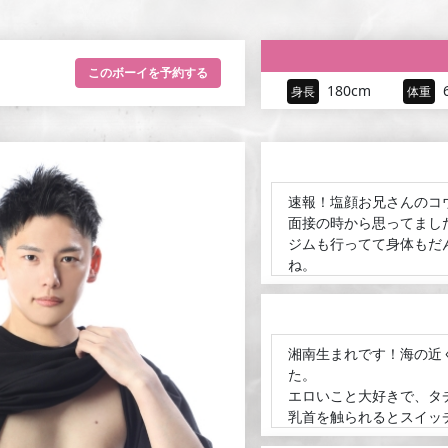
このボーイを
予約する
180cm
身長
体重
速報！塩顔お兄さんのコ
面接の時から思ってまし
ジムも行ってて身体もだ
ね。
誰かに話聞いてほしいと
てくれるでしょう！
プレイに関してはタチで
湘南生まれです！海の近
って言ってたので、プレ
た。
しかも、ここだけの話ですが
エロいこと大好きで、タ
で掘られちゃったらもう、
乳首を触られるとスイッ
ウケも出来ちゃうのでい
なっている方はぜひ試し