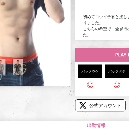
ペシャルオールラウンダ
まったり甘く過ごすのも
たくさんイチャイチャし
たくさんのご予約お問い
ょう！
初めてコウイチ君と接し
普段は温泉や旅行が好き
りました。
※猫アレルギーのため、
も過ごせたら嬉しいです
こちらの希望で、全裸待
でご相談ください。
癒やしも興奮も、どちら
た。
僕と特別な時間を過ごし
次の予約は、大阪シャッ
様)
PLAY 
久しぶりの再会でした
覚えていてくれて嬉しか
エッチなお兄さんの本領
バックウケ
バックタチ
しく、よい時間を頂きま
◎
◎
初めての指名で緊張しま
とても楽しい安心した時
自分は性欲が強い方で、
公式アカウント
大正解でし
た。
会話してる時とは別人の
ました。
ウケもされるか
出勤情報
とてもテクニシ
ャンでし