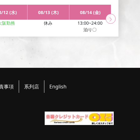
が少ないのですがほんとヤバいくらい。
ケツいき寸前で
8/12 (水)
08/13 (木)
08/14 (金)
08/15 (
いて、
イケメンなのにすごい謙虚なボーイさんなのでオ
ングあったら会いに行きたいです。
ありがとうございま
大阪勤務
休み
13:00~24:00
13:00~24:
泊り〇
泊り〇
いしました。
結論メチャクチャ良かったです。
汗だくに
ガンガンに掘られて興奮しっぱな
しでした！
イケメンに
て幸せな時間ありがとう！
それからデートコース追加し
かったです。
また予約します！(H様)
トコロテンや潮吹きもしちゃいました。顔写真通りのか
でした。(T様)
責事項
系列店
English
で色々な体位で責めてくれました。
安でしたが、
あっという間にスッポリ入り、理性が飛ん
イントをおさえていますので、
おすすめです!(T様)
。
初体験の私のケツにコウイチさんのデカいチンコが入
イチさんのテクニックにより、
すっぽりとケツマンに入