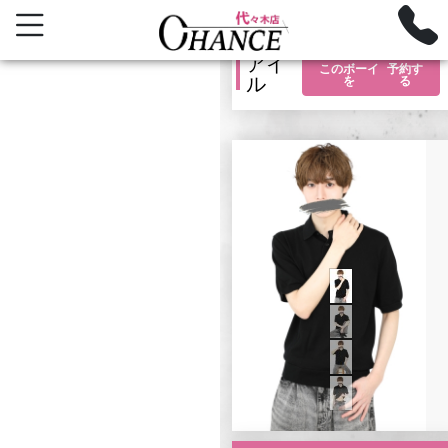
アイ
このボーイ
予約す
ル
を
る